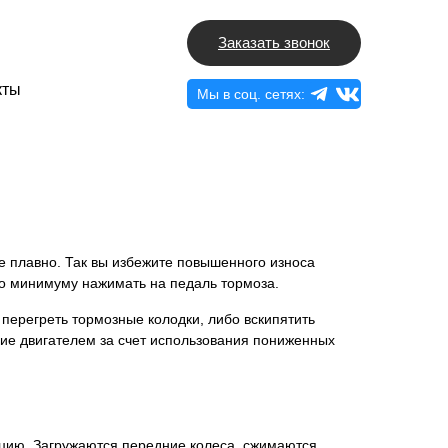
Заказать звонок
кты
Мы в соц. сетях:
е плавно. Так вы избежите повышенного износа
по минимуму нажимать на педаль тормоза.
е перегреть тормозные колодки, либо вскипятить
ние двигателем за счет использования пониженных
уацию. Загружаются передние колеса, сжимаются