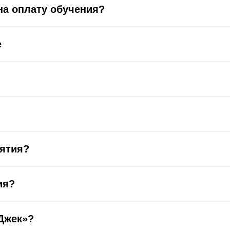
на оплату обучения?
е
нятия?
ия?
Джек»?