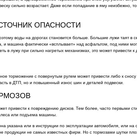
двеску сильно возрастает. Даже если попадание в яму неизбежно, т
ИСТОЧНИК ОПАСНОСТИ
оэтому воды на дорогах становится больше. Большие лужи таят в 
та, и машина фактически «всплывает» над асфальтом, под ними мог
еть в лужу при сильно нагретых механизмах, это может привести 
вное торможение с повернутым рулем может привести либо к сносу 
пасть в ДТП, но и повышенный износ шин и деталей подвески.
ОРМОЗОВ
ет привести к повреждению дисков. Тем более, часто первыми ст
колеса или подъема машины.
а указана или в инструкции по эксплуатации автомобиля, или на 
ре продукции не самых известных фирм. Но с тормозами шутки плох