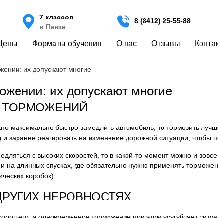
7 классов
8 (8412) 25-55-88
в Пензе
Цены
Форматы обучения
О нас
Отзывы
Конта
жении: их допускают многие
ожении: их допускают многие
Х ТОРМОЖЕНИЙ
ужно максимально быстро замедлить автомобиль, то тормозить лучш
д и заранее реагировать на изменение дорожной ситуации, чтобы 
медляться с высоких скоростей, то в какой-то момент можно и вовс
 и на длинных спусках, где обязательно нужно применять торможе
ических коробок).
ДРУГИХ НЕРОВНОСТЯХ
о хорошего, а одновременное торможение при этом усугубляет сит