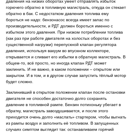
давления на низких оборотах умеет отправлять избыток
горючего обратно в топливную магистраль, откуда он стекает
обратно в бак. С недостатком давления топлива ему
бороться не надо: бензонасос всегда имеет запас по
производительности, и РДТ должен бороться именно с
избытком этого давления. При низком потреблении топлива
(как раз при работе двигателя на холостых оборотах и без
существенной нагрузки) перепускной клапан регулятора
давления, используя вакуум во впускном коллекторе,
открывается и сливает его избытки в обратную магистраль. В
общем-то, всё просто, но иногда клапан РДТ может
заклинить. И не важно, в каком положении – открытом или
закрытом. И в том, и в другом случае запустить тёплый мотор
будет сложно.
Заклинивший в открытом положении клапан после остановки
двигателя не способен достаточно долго сохранять
давление в топливной рампе. Бензин потихоньку убегает в
обратку, магистраль завоздушивается, и после этого
приходится очень долго «маслать» стартером, чтобы выгнать
из рампы воздух и заполнить её топливом. В запущенных
случаях симптом выглядит так: останавливаем горячий