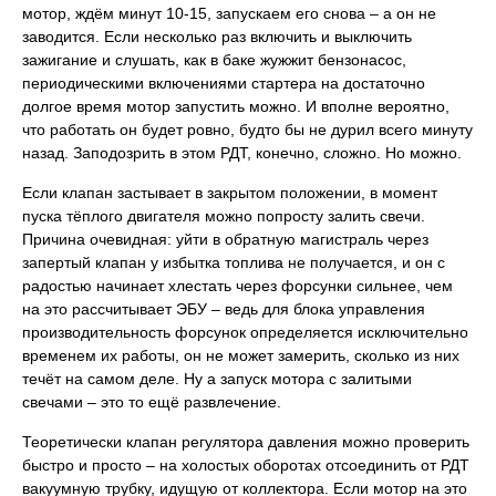
мотор, ждём минут 10-15, запускаем его снова – а он не
заводится. Если несколько раз включить и выключить
зажигание и слушать, как в баке жужжит бензонасос,
периодическими включениями стартера на достаточно
долгое время мотор запустить можно. И вполне вероятно,
что работать он будет ровно, будто бы не дурил всего минуту
назад. Заподозрить в этом РДТ, конечно, сложно. Но можно.
Если клапан застывает в закрытом положении, в момент
пуска тёплого двигателя можно попросту залить свечи.
Причина очевидная: уйти в обратную магистраль через
запертый клапан у избытка топлива не получается, и он с
радостью начинает хлестать через форсунки сильнее, чем
на это рассчитывает ЭБУ – ведь для блока управления
производительность форсунок определяется исключительно
временем их работы, он не может замерить, сколько из них
течёт на самом деле. Ну а запуск мотора с залитыми
свечами – это то ещё развлечение.
Теоретически клапан регулятора давления можно проверить
быстро и просто – на холостых оборотах отсоединить от РДТ
вакуумную трубку, идущую от коллектора. Если мотор на это