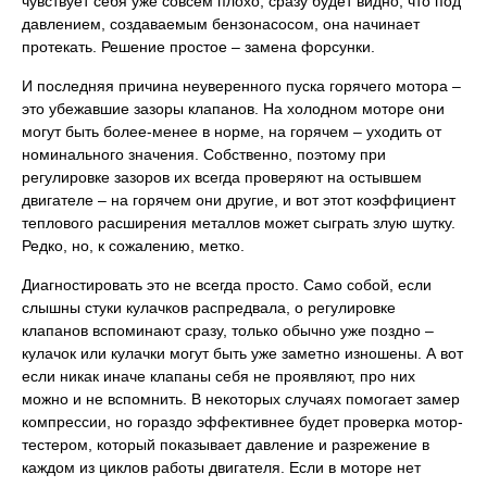
чувствует себя уже совсем плохо, сразу будет видно, что под
давлением, создаваемым бензонасосом, она начинает
протекать. Решение простое – замена форсунки.
И последняя причина неуверенного пуска горячего мотора –
это убежавшие зазоры клапанов. На холодном моторе они
могут быть более-менее в норме, на горячем – уходить от
номинального значения. Собственно, поэтому при
регулировке зазоров их всегда проверяют на остывшем
двигателе – на горячем они другие, и вот этот коэффициент
теплового расширения металлов может сыграть злую шутку.
Редко, но, к сожалению, метко.
Диагностировать это не всегда просто. Само собой, если
слышны стуки кулачков распредвала, о регулировке
клапанов вспоминают сразу, только обычно уже поздно –
кулачок или кулачки могут быть уже заметно изношены. А вот
если никак иначе клапаны себя не проявляют, про них
можно и не вспомнить. В некоторых случаях помогает замер
компрессии, но гораздо эффективнее будет проверка мотор-
тестером, который показывает давление и разрежение в
каждом из циклов работы двигателя. Если в моторе нет