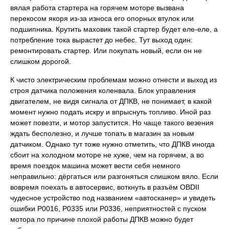
вялая работа стартера на горячем моторе вызвана
перекосом якоря из-за износа его опорных втулок или
подшипника. Крутить маховик такой стартер будет еле-еле, а
потребление тока вырастет до небес. Тут выход один:
ремонтировать стартер. Или покупать новый, если он не
слишком дорогой.
К чисто электрическим проблемам можно отнести и выход из
строя датчика положения коленвала. Блок управления
двигателем, не видя сигнала от ДПКВ, не понимает, в какой
момент нужно подать искру и впрыснуть топливо. Иной раз
может повезти, и мотор запустится. Но чаще такого везения
ждать бесполезно, и лучше топать в магазин за новым
датчиком. Однако тут тоже нужно отметить, что ДПКВ иногда
сбоит на холодном моторе не хуже, чем на горячем, а во
время поездок машина может вести себя немного
неправильно: дёргаться или разгоняться слишком вяло. Если
вовремя поехать в автосервис, воткнуть в разъём OBDII
чудесное устройство под названием «автосканер» и увидеть
ошибки Р0016, Р0335 или Р0336, неприятностей с пуском
мотора по причине плохой работы ДПКВ можно будет