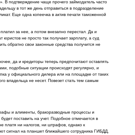
и». В подтверждение чаще прочего займодатель часто
адельцу в тот же день отправиться в подразделение
ликат. Еще одна копеечка в актив печати таможенной
латил за нее, а потом внезапно перестал. Да и
 юристов не просто так получает зарплату, а суд
чить обратно свои законные средства получится не
рочее, да и кредиторы теперь предпочитают оставлять
ми, подобные ситуации происходят регулярно, и
купка у официального дилера или на площадке от таких
ого владельца не несет. Повезет стать тем самым
трафы и алименты, бракоразводные процессы и
 будет поставить на учет. Подобное отмечается в
е платя ни налогов, ни штрафов, однако к
ют сигнал на планшет ближайшего сотрудника ГИБДД,