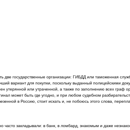
ать две государственные организации: ГИБДД или таможенная служ
чший вариант для покупки, поскольку выданный полицейскими докум
замен утерянной или утраченной, а также по заполнению всех граф
ригинал может быть где угодно, и при любом судебном разбирательс
езенной в Россию, стоит искать и, не побоюсь этого слова, перепл
но часто закладывали: в банк, в ломбард, знакомым и даже незнако