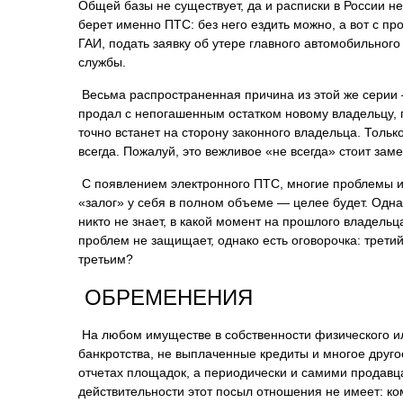
Общей базы не существует, да и расписки в России н
берет именно ПТС: без него ездить можно, а вот с п
ГАИ, подать заявку об утере главного автомобильног
службы.
Весьма распространенная причина из этой же серии 
продал с непогашенным остатком новому владельцу, пр
точно встанет на сторону законного владельца. Тольк
всегда. Пожалуй, это вежливое «не всегда» стоит заме
С появлением электронного ПТС, многие проблемы исч
«залог» у себя в полном объеме — целее будет. Од
никто не знает, в какой момент на прошлого владельц
проблем не защищает, однако есть оговорочка: третий
третьим?
ОБРЕМЕНЕНИЯ
На любом имуществе в собственности физического и
банкротства, не выплаченные кредиты и многое другое
отчетах площадок, а периодически и самими продавца
действительности этот посыл отношения не имеет: 