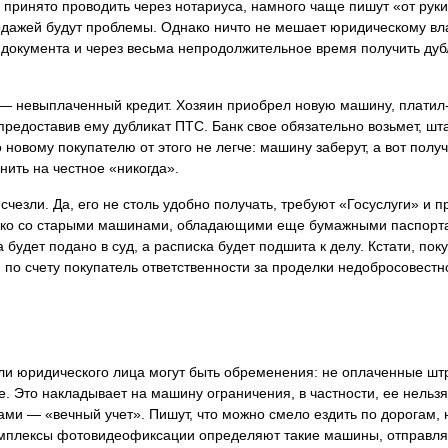
е принято проводить через нотариуса, намного чаще пишут «от рук
родажей будут проблемы. Однако ничто не мешает юридическому вл
о документа и через весьма непродолжительное время получить дуб
— невыплаченный кредит. Хозяин приобрел новую машину, платил-п
едоставив ему дубликат ПТС. Банк свое обязательно возьмет, штат
о новому покупателю от этого не легче: машину заберут, а вот полу
нить на честное «никогда».
езли. Да, его не столь удобно получать, требуют «Госуслуги» и п
нако со старыми машинами, обладающими еще бумажными паспорта
а будет подано в суд, а расписка будет подшита к делу. Кстати, по
 по счету покупатель ответственности за проделки недобросовестн
ли юридического лица могут быть обременения: не оплаченные ш
. Это накладывает на машину ограничения, в частности, ее нельзя
ми — «вечный учет». Пишут, что можно смело ездить по дорогам, н
комплексы фотовидеофиксации определяют такие машины, отправля