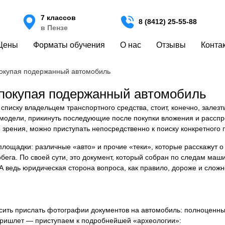
7 классов
8 (8412) 25-55-88
в Пензе
Цены
Форматы обучения
О нас
Отзывы
Конта
 покупая подержанный автомобиль
, покупая подержанный автомобиль
 списку владельцем транспортного средства, стоит, конечно, зале
й модели, прикинуть последующие после покупки вложения и рассп
и зрения, можно приступать непосредственно к поиску конкретного
площадки: различные «авто» и прочие «теки», которые расскажут 
бега. По своей сути, это документ, который собран по следам маши
 А ведь юридическая сторона вопроса, как правило, дороже и сложн
ить прислать фотографии документов на автомобиль: полноценные
 пришлет — приступаем к подробнейшей «археологии»: