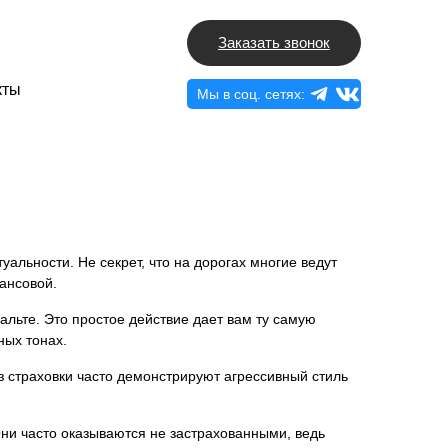
Заказать звонок
кты
Мы в соц. сетях:
туальности. Не секрет, что на дорогах многие ведут
нансовой.
альте. Это простое действие дает вам ту самую
ных тонах.
 страховки часто демонстрируют агрессивный стиль
Они часто оказываются не застрахованными, ведь