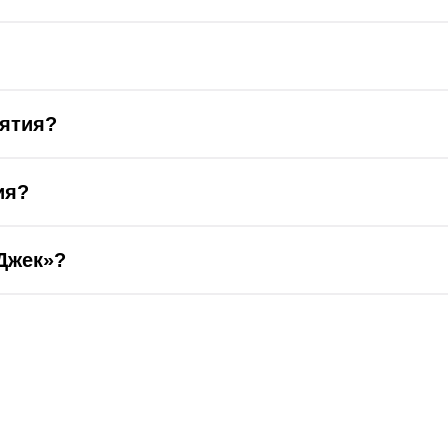
нятия?
ия?
Джек»?