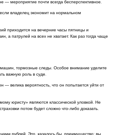
не — мероприятие почти всегда бесперспективное.
 если владелец экономит на нормальном
арий приходится на вечерние часы пятницы и
, а патрулей на всех не хватает. Как раз тогда чаще
е машин, тормозные следы. Особое внимание уделите
ть важную роль в суде.
н — велика вероятность, что он попытается уйти от
омому юристу» являются классической уловкой. Не
траховки потом будет сложно что-либо доказать.
чами рублей. Это, казалось бы, преимущество: вы