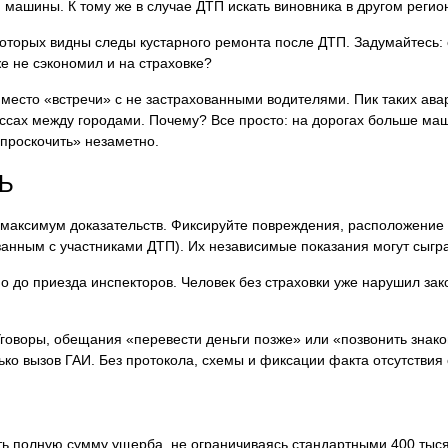
машины. К тому же в случае ДТП искать виновника в другом регио
оторых видны следы кустарного ремонта после ДТП. Задумайтесь:
же не сэкономил и на страховке?
 место «встречи» с не застрахованными водителями. Пик таких ав
сах между городами. Почему? Все просто: на дорогах больше машин
«проскочить» незаметно.
Ь
 максимум доказательств. Фиксируйте повреждения, расположени
анным с участниками ДТП). Их независимые показания могут сыгра
 до приезда инспекторов. Человек без страховки уже нарушил зако
 Уговоры, обещания «перевести деньги позже» или «позвонить знак
о вызов ГАИ. Без протокола, схемы и фиксации факта отсутствия с
ть полную сумму ущерба, не ограничиваясь стандартными 400 тыся