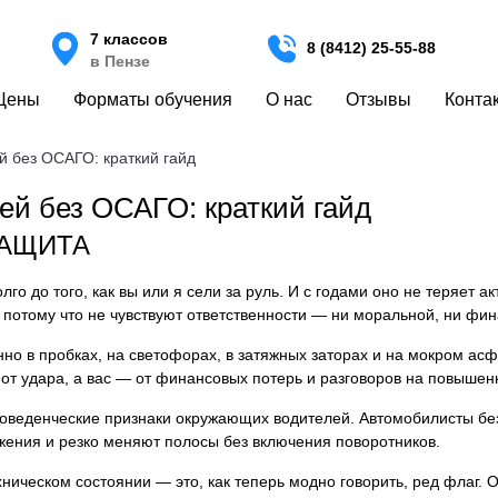
7 классов
8 (8412) 25-55-88
в Пензе
Цены
Форматы обучения
О нас
Отзывы
Конта
й без ОСАГО: краткий гайд
ей без ОСАГО: краткий гайд
ЗАЩИТА
го до того, как вы или я сели за руль. И с годами оно не теряет ак
а потому что не чувствуют ответственности — ни моральной, ни фи
но в пробках, на светофорах, в затяжных заторах и на мокром асф
от удара, а вас — от финансовых потерь и разговоров на повышен
оведенческие признаки окружающих водителей. Автомобилисты без
жения и резко меняют полосы без включения поворотников.
ническом состоянии — это, как теперь модно говорить, ред флаг. 