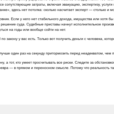
все сопутствующие затраты, включая эвакуацию, экспертизу, услуги 
анке», здесь нет потолка: сколько насчитает эксперт — столько и м
новник. Если у него нет стабильного дохода, имущества или хотя б
ое решение суда. Судебные приставы начнут исполнительное произ
ться на годы или вообще сойти на нет.
по закону у вас есть. Только вот получить деньги с человека, которы
 лучше один раз на секунду притормозить перед неадекватом, чем п
ону, а тот, кто умеет просчитывать все риски. Следите за обстанов
евра — в прямом и переносном смысле. Потому что реальность таков