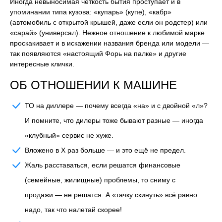
Иногда невыносимая чёткость бытия проступает и в
упоминании типа кузова: «купарь» (купе), «кабр»
(автомобиль с открытой крышей, даже если он родстер) или
«сарай» (универсал). Нежное отношение к любимой марке
проскакивает и в искажении названия бренда или модели —
так появляются «настоящий Форь на палке» и другие
интересные клички.
ОБ ОТНОШЕНИИ К МАШИНЕ
ТО на диллере
— почему всегда «на» и с двойной «л»?
И помните, что дилеры тоже бывают разные — иногда
«клубный» сервис не хуже.
Вложено в Х раз больше
— и это ещё не предел.
Жаль расставаться, если решатся финансовые
(семейные, жилищные) проблемы, то сниму с
продажи
— не решатся. А «тачку скинуть» всё равно
надо, так что налетай скорее!