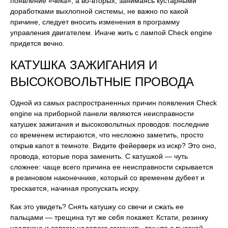
появление «чека», а во-вторых, занимаясь кустарными
доработками выхлопной системы, не важно по какой
причине, следует вносить изменения в программу
управления двигателем. Иначе жить с лампой Check engine
придется вечно.
КАТУШКА ЗАЖИГАНИЯ И
ВЫСОКОВОЛЬТНЫЕ ПРОВОДА
Одной из самых распространенных причин появления Check
engine на приборной панели являются неисправности
катушек зажигания и высоковольтных проводов: последние
со временем истираются, что несложно заметить, просто
открыв капот в темноте. Видите фейерверк из искр? Это оно,
провода, которые пора заменить. С катушкой — чуть
сложнее: чаще всего причина ее неисправности скрывается
в резиновом наконечнике, который со временем дубеет и
трескается, начиная пропускать искру.
Как это увидеть? Снять катушку со свечи и сжать ее
пальцами — трещина тут же себя покажет. Кстати, резинку