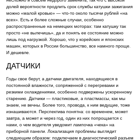
несложно и совсем недорого заменить, так что с высокой
долей вероятности продлить срок службы катушки зажигания
можно «малой кровью» — что-то около тысячи рублей «на
всех». Есть и более сложные случаи, особенно
распространенные на немецких моторах: там катушку так
просто «не вылечишь», да и понять ее состояние можно
лишь под нагрузкой. Хорошо, что у корейских и японских
машин, которых в России большинство, все намного проще.
И дешевле.
ДАТЧИКИ
Годы свое берут, а датчики двигателя, находящиеся в
постоянной влажности, сопряженной с перегревами и
резкими охлаждениями, особенно подвержены ускоренному
старению. Датчики — пластиковые, а пластмассы, как мы
знаем, не вечны. Более того, провода, к ним ведущие, тоже
изнашиваются. Перспектива понятна: со временем, может
завтра, а может и через год, один из них попрощается с
нами, о чем водителя уведомит лампочка «чека» на
приборной панели. Локализация проблемы выглядит
следующим образом: подключаем в диагностический разъем