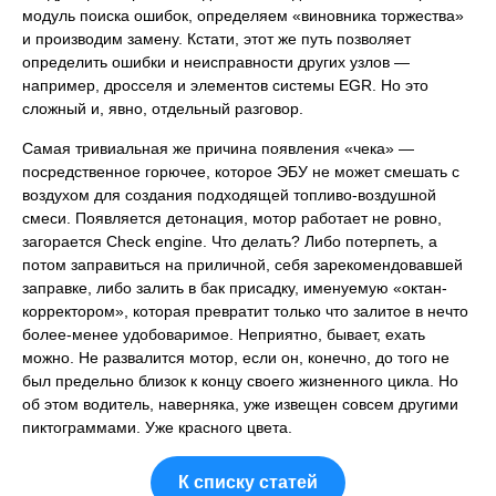
модуль поиска ошибок, определяем «виновника торжества»
и производим замену. Кстати, этот же путь позволяет
определить ошибки и неисправности других узлов —
например, дросселя и элементов системы EGR. Но это
сложный и, явно, отдельный разговор.
Самая тривиальная же причина появления «чека» —
посредственное горючее, которое ЭБУ не может смешать с
воздухом для создания подходящей топливо-воздушной
смеси. Появляется детонация, мотор работает не ровно,
загорается Check engine. Что делать? Либо потерпеть, а
потом заправиться на приличной, себя зарекомендовавшей
заправке, либо залить в бак присадку, именуемую «октан-
корректором», которая превратит только что залитое в нечто
более-менее удобоваримое. Неприятно, бывает, ехать
можно. Не развалится мотор, если он, конечно, до того не
был предельно близок к концу своего жизненного цикла. Но
об этом водитель, наверняка, уже извещен совсем другими
пиктограммами. Уже красного цвета.
К списку статей