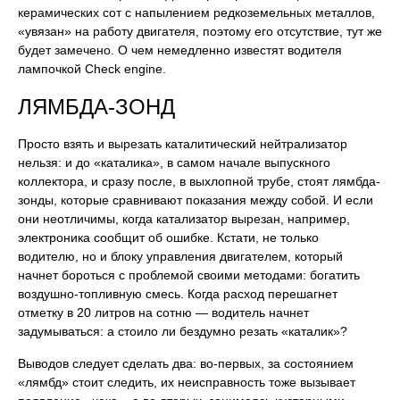
керамических сот с напылением редкоземельных металлов,
«увязан» на работу двигателя, поэтому его отсутствие, тут же
будет замечено. О чем немедленно известят водителя
лампочкой Check engine.
ЛЯМБДА-ЗОНД
Просто взять и вырезать каталитический нейтрализатор
нельзя: и до «каталика», в самом начале выпускного
коллектора, и сразу после, в выхлопной трубе, стоят лямбда-
зонды, которые сравнивают показания между собой. И если
они неотличимы, когда катализатор вырезан, например,
электроника сообщит об ошибке. Кстати, не только
водителю, но и блоку управления двигателем, который
начнет бороться с проблемой своими методами: богатить
воздушно-топливную смесь. Когда расход перешагнет
отметку в 20 литров на сотню — водитель начнет
задумываться: а стоило ли бездумно резать «каталик»?
Выводов следует сделать два: во-первых, за состоянием
«лямбд» стоит следить, их неисправность тоже вызывает