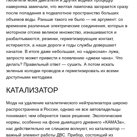
Любители моек двигателя и других водных процедур
наверняка замечали, что желтая лампочка загорается сразу
после попадания в подкапотное пространство больших
объемов воды. Раньше такого не было — не аргумент: со
временем различные электрические соединения, которых в
моторном отсеке великое множество, изнашиваются и
разбалтываются, резинки, герметизирующие контакт,
истираются, а наши дороги и годы службы довершают
начатое. В итоге даже небольшая, но «адресная» лужа,
запросто может привести к появлению «джеки чана». Что
делать? Правильный ответ — сушить. А потом искать
зеленые колодки проводов и герметизировать их всеми
доступными методами.
КАТАЛИЗАТОР
Мода на удаление каталитического нейтрализатора широко
распространена в России, однако не все автовладельцы
понимают, чем обернется такое решение. Экологические
нормы, особенно на фоне дымящего древнего «КАМАЗа»,
нас действительно не слишком волнуют, но катализатор —
важный элемент работы ДВС. Прибор, состоящий из